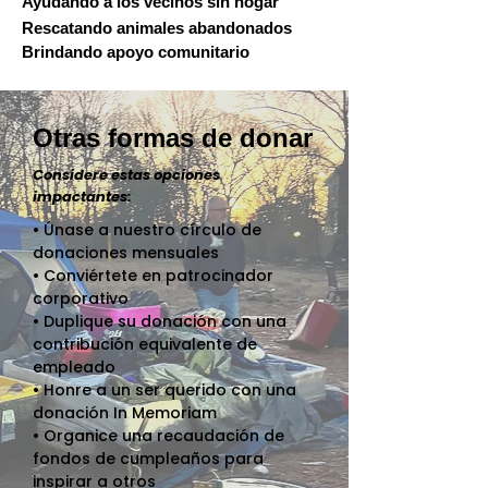
Ayudando a los vecinos sin hogar
Rescatando animales abandonados
Brindando apoyo comunitario
Otras formas de donar
Considere estas opciones
impactantes:
• Únase a nuestro círculo de
donaciones mensuales
• Conviértete en patrocinador
corporativo
• Duplique su donación con una
contribución equivalente de
empleado
• Honre a un ser querido con una
donación In Memoriam
• Organice una recaudación de
fondos de cumpleaños para
inspirar a otros