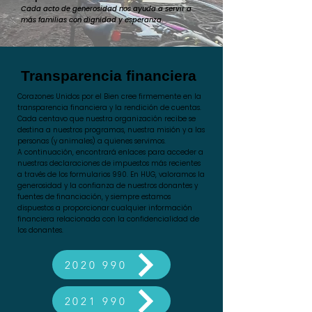
Cada acto de generosidad nos ayuda a servir a
más familias con dignidad y esperanza.
Transparencia financiera
Corazones Unidos por el Bien cree firmemente en la
transparencia financiera y la rendición de cuentas.
Cada centavo que nuestra organización recibe se
destina a nuestros programas, nuestra misión y a las
personas (y animales) a quienes servimos.
A continuación, encontrará enlaces para acceder a
nuestras declaraciones de impuestos más recientes
a través de los formularios 990. En HUG, valoramos la
generosidad y la confianza de nuestros donantes y
fuentes de financiación, y siempre estamos
dispuestos a proporcionar cualquier información
financiera relacionada con la confidencialidad de
los donantes.
2020 990
2021 990