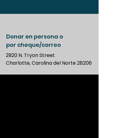
Donar en persona o
por cheque/correo
2920 N. Tryon Street
Charlotte, Carolina del Norte 28206
Donar en línea
mediante tarjeta de
débito/crédito
Haga una donación deducible de
impuestos.