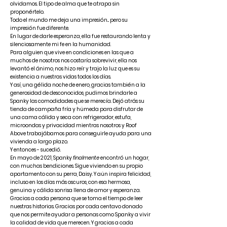
olvidamos. El tipo de alma que te atrapa sin
proponértelo.
Todo el mundo me deja una impresión... pero su
impresión fue diferente.
En lugar de darle esperanza, ella fue restaurando lenta y
silenciosamente mi fe en la humanidad.
Para alguien que vive en condiciones en las que a
muchos de nosotros nos costaría sobrevivir, ella nos
levantó el ánimo, nos hizo reír y trajo la luz que es su
existencia a nuestras vidas todos los días.
Y así, una gélida noche de enero, gracias también a la
generosidad de desconocidos, pudimos brindarle a
Spanky las comodidades que se merecía. Dejó atrás su
tienda de campaña fría y húmeda para disfrutar de
una cama cálida y seca con refrigerador, estufa,
microondas y privacidad mientras nosotros y Roof
Above trabajábamos para conseguirle ayuda para una
vivienda a largo plazo.
Y entonces - sucedió.
En mayo de 2021, Spanky
finalmente
encontró un hogar,
con muchas bendiciones. Sigue viviendo en su propio
apartamento con su perra, Daisy. Y aún inspira felicidad,
incluso en los días más oscuros, con esa hermosa,
genuina y cálida sonrisa llena de amor y esperanza.
Gracias a cada persona que se toma el tiempo de leer
nuestras historias. Gracias por cada centavo donado
que nos permite ayudar a personas como Spanky a vivir
la calidad de vida que merecen. Y gracias a cada