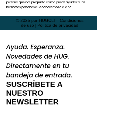
persona que nos pregunta cómo puede ayudar a las
hermosas personas que conocemos a diario.
© 2025 por HUGCLT |
Condiciones
de uso
|
Política de privacidad
Ayuda. Esperanza.
Novedades de HUG.
Directamente en tu
bandeja de entrada.
SUSCRÍBETE A
NUESTRO
NEWSLETTER
Regístrate para recibir
actualizaciones sobre nuestros
últimos programas, historias de
impacto, necesidades urgentes