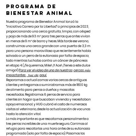
PROGRAMA DE
BIENESTAR ANIMAL
Nuestro programa de Bienestar Animal lanzó la
"Iniciativa Carrera por la Libertad" a principios de 2023,
proporcionando una cerca gratuita, limpia, con césped
y paja de más de 93 m² para tres perros que antes vivían
en menos de 9 m² de barro y heces. Más tarde ese verano,
construimos una cerca grande con una puerta de 3,3 m
para una persona maravillosa que recientemente había
salvado a un perro de la eutanasia por falta de espacio,
todo mientras luchaba contra un cáncer de páncreas
en etapa 4. (¡Te queremos, Mike! ¡Y Ace! ¡Tienes a este dulce
amigo!)
Para ver el video de una de nuestras
cercas
más
impactantes
aquí.
, haz clic
Reparamos o actualizamos varias cercas de antiguos
clientes y entregamos o suministramos más de 1800 kg
de alimento para perros a dueños y mascotas
necesitadas. Registramos 6 perros de servicio para
clientes sin hogar que buscaban vivienda y necesitaban
apoyo emocional, y HUG cubrió el costo de numerosas
visitas al veterinario, desde la actualización de vacunas
hasta la atención vital.
Lo más importante es que
rescatamos personalmente a
tres perros increíbles de una muerte segura. Corrimos al
refugio para rescatarlos una hora antes de su eutanasia
programada (solo por falta de espacio). Pasamos las