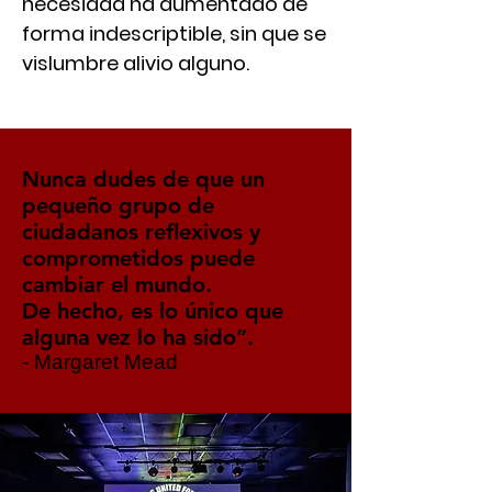
necesidad ha aumentado de
forma indescriptible, sin que se
vislumbre alivio alguno.
Nunca dudes de que un
pequeño grupo de
ciudadanos reflexivos y
comprometidos puede
cambiar el mundo.
De hecho, es lo único que
alguna vez lo ha sido”.
- Margaret Mead