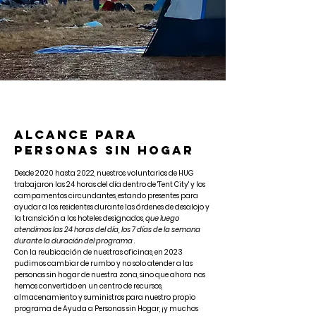
ALCANCE PARA
PERSONAS SIN HOGAR
Desde 2020 hasta 2022, nuestros voluntarios de HUG
trabajaron las 24 horas del día dentro de 'Tent City' y los
campamentos circundantes, estando presentes para
ayudar a los residentes durante las órdenes de desalojo y
la transición a los hoteles designados,
que luego
atendimos las 24 horas del día, los 7 días de la semana
durante la duración del programa
.
Con la reubicación de nuestras oficinas, en 2023
pudimos cambiar de rumbo y no solo atender a las
personas sin hogar de nuestra zona, sino que ahora nos
hemos convertido en un centro de recursos,
almacenamiento y suministros para nuestro propio
programa de Ayuda a Personas sin Hogar, ¡y muchos