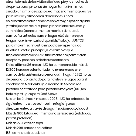
otros! Además de las visitas diarias a pie y las noches de
despensa para personas sin hogar, también hemos
creado un amplio espacio de almacenamiento que sirve
para recibir y almacenar donaciones. Ahora
colaboramos estrechamente con otros grupos de ayuda
y trabajadores sociales para proporcionar recursos y
suministros (como alimentos, mantas, tiendas de
campaña, artículos para el hogar, etc.) siempre que
tengamos el inventario disponible. Trabajar JUNTOS
para maximizar nuestro impacto siempre ha sido
nuestra filosofía principal, y los cambios que
implementamos en 2023 finalmente nos permitieron
adoptar y poner en práctica ese concepto.
En los últimos 36 meses, HUG ha comprometido más de
12,300 horas de voluntariado no remunerado en el
campo de la asistencia a personas sin hogar, 10,752 horas
de personal contratado para hoteles y refugios para el
condado de Mecklenburg, así como 3,555 horas de
personal contratado para personas mayores (60+) en
hoteles y refugios para Roof Above.
Solo en los últimos 4 meses de 2023, HUG ha brindado
lo
siguiente a
nuestros vecinos sin refugio (ya sea
directamente o a través de organizaciones asociadas):
Más de 300 latas de alimentos no perecederos (estofados,
pastas, proteínas)
Más de 220 latas de sopa
Más de 200 pares de calcetines
185+ camisetas/sudaderas